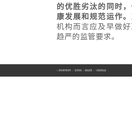
的优胜劣汰的同时，
康发展和规范运作。
机构而言应及早做好
趋严的监管要求。
© 君伦律师事务所
|
免责条款
|
隐私政策
|
十度创想出品