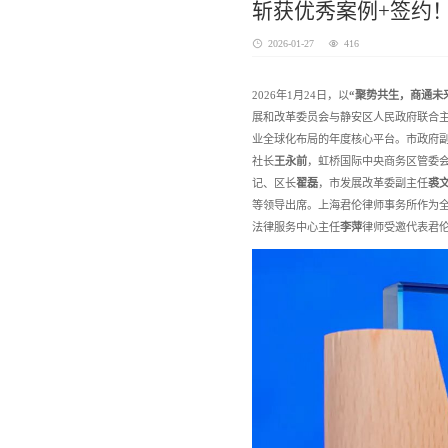
斩获优秀案例+签约！
2026-01-27
416
2026年1月24日，以
“聚势共生，商通未
展和改革委员会与静安区人民政府联合主
业全球化布局的年度核心平台。市政府
社长
王永前
，虹桥国际中央商务区管委
记、区长
翟磊
，市发展改革委副主任
裘
等领导出席。上海君伦律师事务所作为
法律服务中心主任
李萍
律师受邀代表君