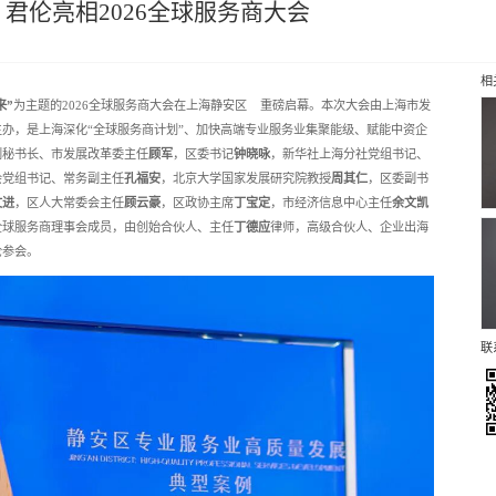
君伦亮相2026全球服务商大会
相
来”
为主题的2026全球服务商大会在
上海静安区
重磅启幕。本次大会由上海市发
办，是上海深化“全球服务商计划”、加快高端专业服务业集聚能级、赋能中资企
副秘书长、市发展改革委主任
顾军
，区委书记
钟晓咏
，新华社上海分社党组书记、
会党组书记、常务副主任
孔福安
，北京大学国家发展研究院教授
周其仁
，区委副书
文进
，区人大常委会主任
顾云豪
，区政协主席
丁宝定
，市经济信息中心主任
余文凯
全球服务商理事会成员，由创始合伙人、主任
丁德应
律师，高级合伙人、企业出海
伦参会。
联