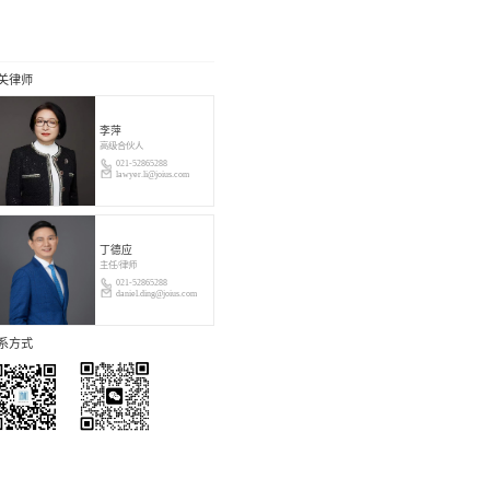
关律师
李萍
高级合伙人
021-52865288
lawyer.li@joius.com
丁德应
主任/律师
021-52865288
daniel.ding@joius.com
系方式